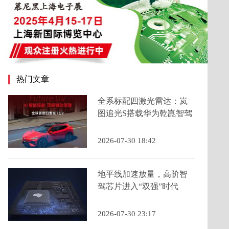
热门文章
全系标配四激光雷达：岚
图追光S搭载华为乾崑智驾
ADS 5为年轻人定义科技
FUV新品类
2026-07-30 18:42
地平线加速放量，高阶智
驾芯片进入“双强”时代
2026-07-30 23:17