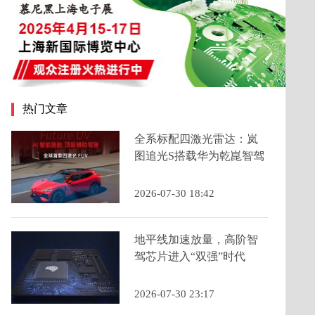
热门文章
全系标配四激光雷达：岚
图追光S搭载华为乾崑智驾
ADS 5为年轻人定义科技
FUV新品类
2026-07-30 18:42
地平线加速放量，高阶智
驾芯片进入“双强”时代
2026-07-30 23:17