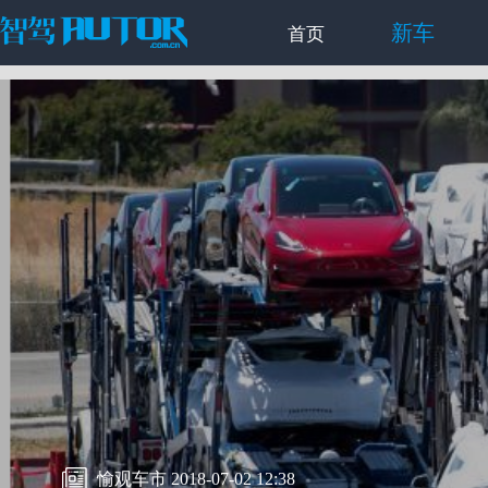
新车
首页
愉观车市 2018-07-02 12:38