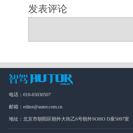
发表评论
电话：010-65030507
邮箱：editor@autor.com.cn
地址：北京市朝阳区朝外大街乙6号朝外SOHO D座5097室