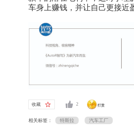
车身上赚钱，并让自己更接近
2
收藏
打赏
相关标签：
特斯拉
汽车工厂