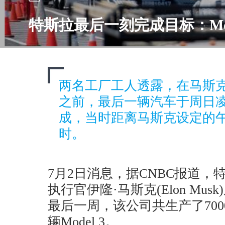
特斯拉最后一刻完成目标：Mode
两名工厂工人透露，在马斯
之前，最后一辆汽车于周日
成，当时距离马斯克设定的
时。
7月2日消息，据CNBC报道，特斯
执行官伊隆·马斯克(Elon Mu
最后一周，该公司共生产了700
辆Model 3。