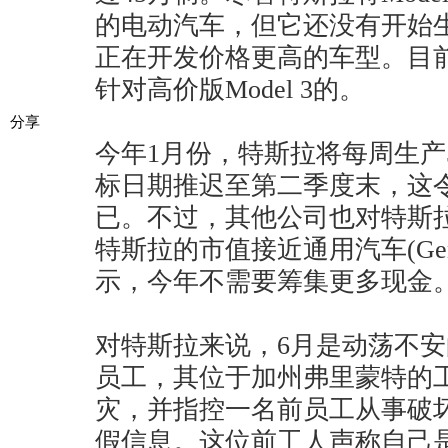
的
电动汽车
，但它还没有开始
正在开发价格更高的车型。目
针对高价版Model 3的。
分享
今年1月份，特斯拉将每周生产500
标日期推迟至第二季度末，这
已。不过，其他公司也对特斯
特斯拉的市值接近通用汽车(Gener
示，今年不需要筹集更多现金
对特斯拉来说，6月是动荡不安
员工，其位于加州弗里蒙特的
灾，并指控一名前员工从事破
假信息。这位前工人声称自己