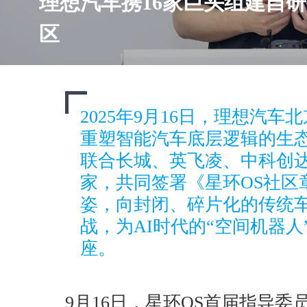
理想汽车携16家巨头组建自
区
2025年9月16日，理想汽
重塑智能汽车底层逻辑的生
联合长城、英飞凌、中科创达
家，共同签署《星环OS社区
姿，向封闭、碎片化的传统
战，为AI时代的“空间机器
座。
9月16日，星环OS首届指导