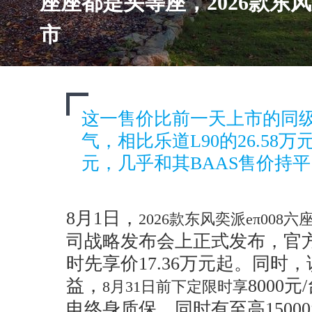
座座都是头等座，2026款东风
市
这一售价比前一天上市的同级
气，相比乐道L90的26.58万
元，几乎和其BAAS售价持
8月1日，
2026款东风奕派eπ008六
司战略发布会上正式发布，官方起
时先享价17.36万元起。同时
益，
8000
8月31日前下定限时享
电终身质保，同时有至高15000