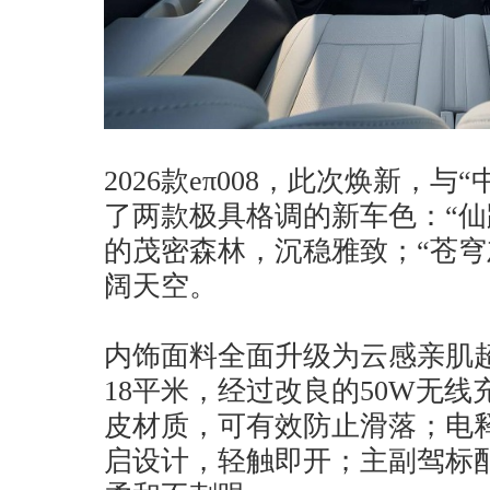
2026款eπ008，此次焕新，
了两款极具格调的新车色：“仙
的茂密森林，沉稳雅致；“苍穹
阔天空。
内饰面料全面升级为云感亲肌
18平米，经过改良的50W无
皮材质，可有效防止滑落；电
启设计，轻触即开；主副驾标配