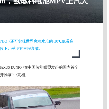
km，氢燃料电池MPV上汽大
EUNIQ 7还可实现世界尖端水准的-30℃低温启
候下几乎没有里程衰减。
中国氢能联盟发起的国内首个
MA
XUS
EUNIQ
7在
开帷幕”中亮相。