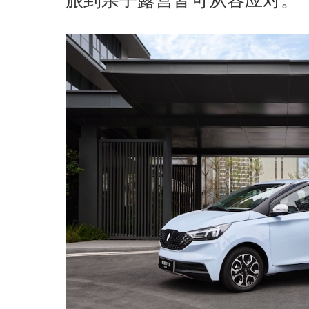
旅到亲子露营皆可从容应对。