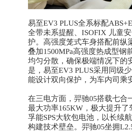
易至EV3 PLUS全系标配ABS
全带未系提醒、ISOFIX 儿
护。高强度笼式车身搭配前纵梁
叠加1500MPa高强度热成型
均匀分散，确保极端情况下的
是，易至EV3 PLUS采用同
能设计双向保护，为车内司乘
在三电方面，羿驰05搭载七合
最大功率165KW，极大提升
孚能SPS大软包电池，以长续
构建技术壁垒。羿驰05坐拥L2