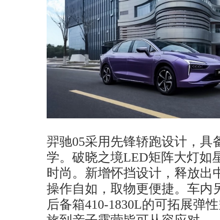
羿驰05采用先锋轿跑设计，具
学。破晓之境LED矩阵大灯如
时尚。新增怀挡设计，释放出
操作自如，取物更便捷。车内另
后备箱410-1830L的可拓展