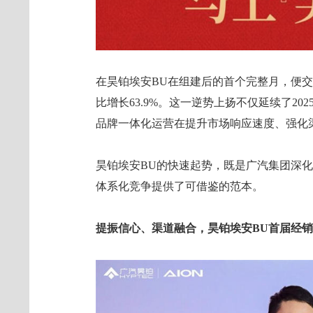
在昊铂埃安BU在组建后的首个完整月，便交出
比增长63.9%。这一逆势上扬不仅延续了2
品牌一体化运营在提升市场响应速度、强化
昊铂埃安BU的快速起势，既是广汽集团深
体系化竞争提供了可借鉴的范本。
提振信心、渠道融合，昊铂埃安BU首届经