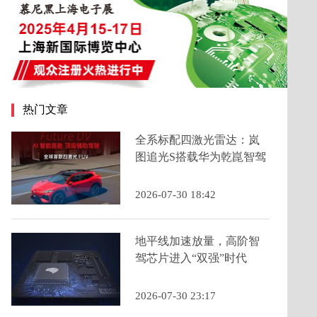
热门文章
全系标配四激光雷达：岚
图追光S搭载华为乾崑智驾
ADS 5为年轻人定义科技
FUV新品类
2026-07-30 18:42
地平线加速放量，高阶智
驾芯片进入“双强”时代
2026-07-30 23:17