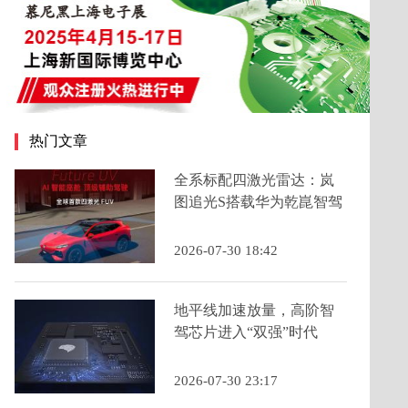
热门文章
全系标配四激光雷达：岚
图追光S搭载华为乾崑智驾
ADS 5为年轻人定义科技
FUV新品类
2026-07-30 18:42
地平线加速放量，高阶智
驾芯片进入“双强”时代
2026-07-30 23:17