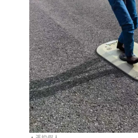
▲
遥控假人