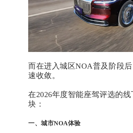
而在进入城区NOA普及阶段
速收敛。
在2026年度智能座驾评选的
块：
一、城市NOA体验