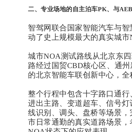
二、专业场地的自主泊车PK、与AEB
智驾网联合国家智能汽车与智
动了史上规模最大的真实城市
城市NOA测试路线从北京东
路经过国贸CBD核心区、通
的北京智能车联创新中心，全程
整个行程中包含十字路口通行
进出主路、变道超车、信号灯
线识别、调头、盘桥等场景，
市日常通勤的真实道路场景，
NOA状态下的应对表现。