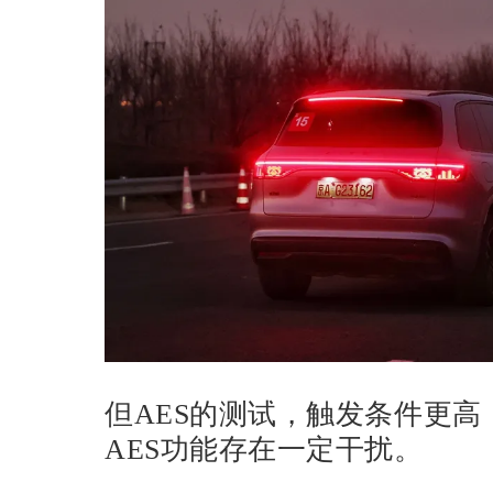
但AES的测试，触发条件更高
AES功能存在一定干扰。