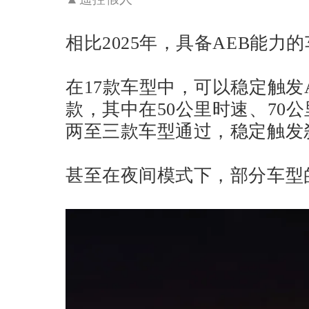
相比2025年，具备AEB能力
在17款车型中，可以稳定触发
款，其中在50公里时速、70
两至三款车型通过，稳定触发
甚至在夜间模式下，部分车型