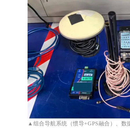
▲组合导航系统（惯导+GPS融合）、