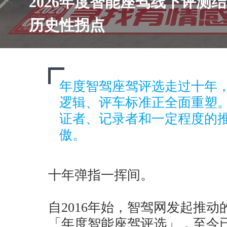
2026年度智能座驾线下评测
历史性拐点
年度智驾座驾评选走过十年
逻辑、评车标准正全面重塑
证者、记录者和一定程度的
傲。
十年弹指一挥间。
自2016年始，智驾网发起推
「年度智能座驾评选」，至今