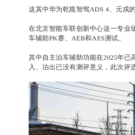
这其中华为乾崑智驾ADS 4、元
戎
在
北京智能车联创新中心这一
专业
车辅助PK赛、AEB和AES测试。
其中自主泊车辅助功能在2025年
入、泊出已没有测评意义，此次评