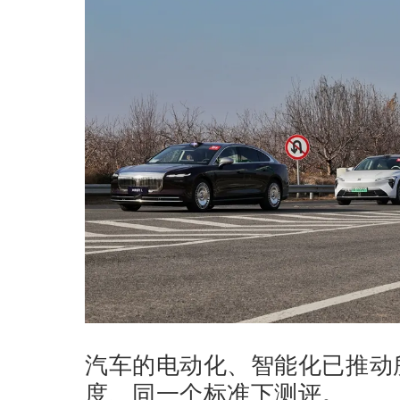
汽车的电动化、智能化已推动
度、同一个标准下测评。