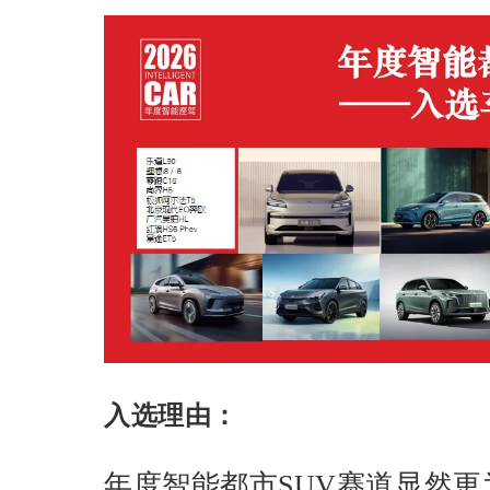
入选理由：
年度智能都市SUV赛道显然更