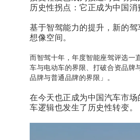
历史性拐点：它正成为中国消
基于智驾能力的提升，新的驾
想像空间。
而智驾十年，
年度智能座驾评选一
车与电动车的界限、打破合资品牌
品牌与普通品牌的界限
」。
在今天也正成为中国汽车市场
车逻辑也发生了历史性转变。