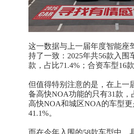
这一数据与上一届年度智能座
持了一致：2025年共56款入
款，占比71.4%；合资车型16款
但值得特别注意的是，在上一届
备高快NOA功能的只有31款，
高快NOA和城区NOA的车型更
41.1%。
而在今年入围的58款车型中，具