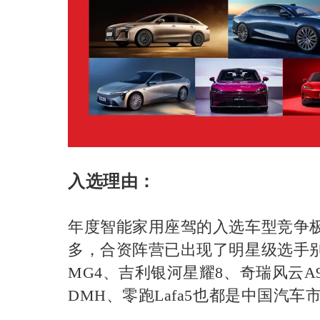
入选理由：
年度智能家用座驾的入选车型竞争
多，合资阵营已出现了明星级选手
MG4、吉利银河星耀8、奇瑞风云A9
DMH、零跑
Lafa5也都是中国汽