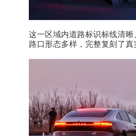
这一区域内道路标识标线清晰
路口形态多样，完整复刻了真