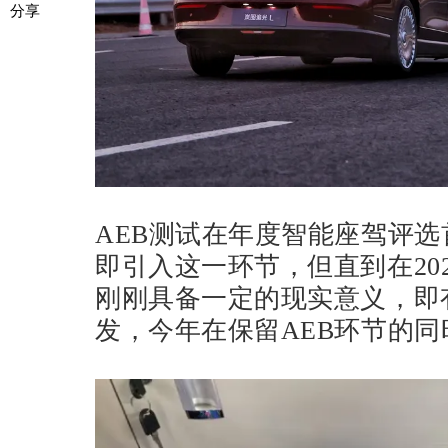
分享
AEB测试在年度智能座驾评选
即引入这一环节，但直到在20
刚刚具备一定的现实意义，即
发，今年在保留AEB环节的同