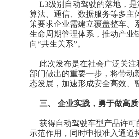
L3级别自动驾驶的落地，
算法、通信、数据服务等多主
策要求企业需建立覆盖整车、
生命周期管理体系，推动产业链
向“共生关系”。
此次发布是在社会广泛关注
部门做出的重要一步，将带动
态发展，加速形成安全高效、
三、 企业实践，勇于做高质
获得自动驾驶车型产品许可
示范作用，同时申报准入通道