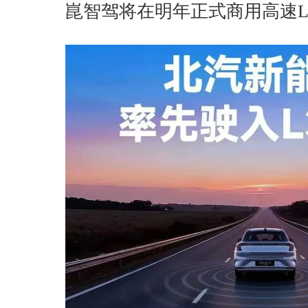
崑智驾将在明年正式商用高速L