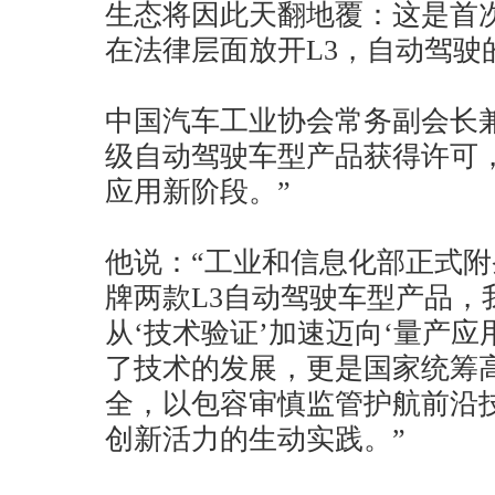
生态将因此天翻地覆：这是首
在法律层面放开L3，自动驾驶
中国汽车工业协会常务副会长兼
级自动驾驶车型产品获得许可
应用新阶段。”
他说：“工业和信息化部正式
牌两款L3自动驾驶车型产品，
从‘技术验证’加速迈向‘量产应
了技术的发展，更是国家统筹
全，以包容审慎监管护航前沿
创新活力的生动实践。”