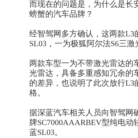
而现在的问题是，为什么是长
螃蟹的汽车品牌？
经智驾网多方确认，这两款L3
SL03，一为极狐阿尔法S6三
两款车型一为不带激光雷达的
光雷达，具备多重感知冗余的
的差异，也说明了此次放行L3
格。
据深蓝汽车相关人员向智驾网
牌SC7000AAARBEV型纯
蓝SL03。