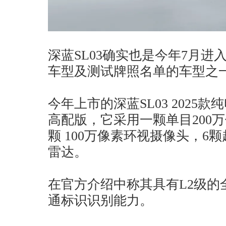
深蓝SL03确实也是今年7月进
车型及测试牌照名单的车型之
今年上市的深蓝SL03 2025
高配版，它采用一颗单目200
颗 100万像素环视摄像头，6
雷达。
在官方介绍中称其具有L2级的
通标识识别能力。