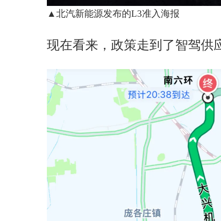
▲北汽新能源发布的L3准入海报
现在看来，政策走到了智驾供