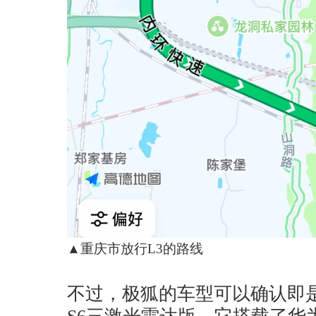
▲重庆市放行L3的路线
不过，极狐的车型可以确认即