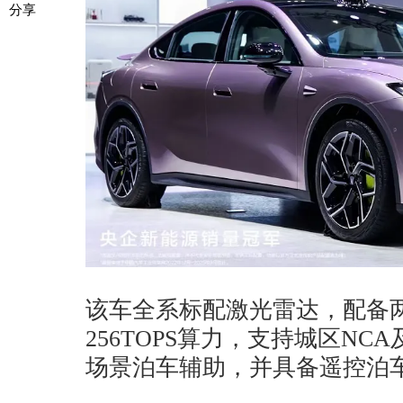
分享
该车全系标配激光雷达，配备两
256TOPS算力，支持城区NC
场景泊车辅助，并具备遥控泊