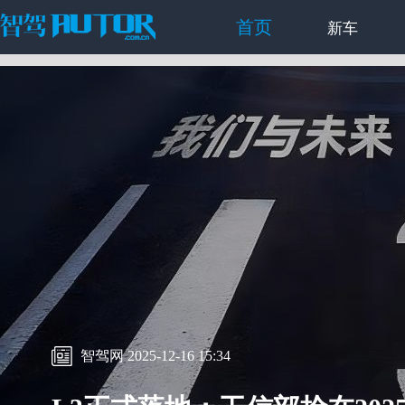
首页
新车
智驾网 2025-12-16 15:34