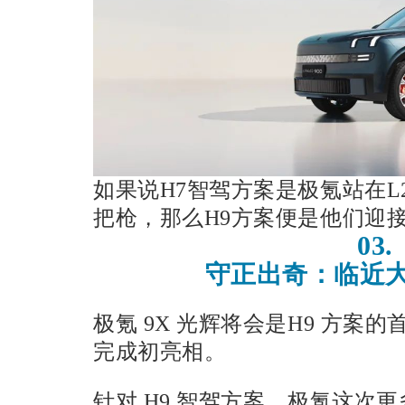
如果说H7智驾方案是极氪站在L2
把枪，那么H9方案便是他们迎接
03.
守正出奇：临近大
极氪 9X 光辉将会是H9 方案
完成初亮相。
针对 H9 智驾方案，极氪这次