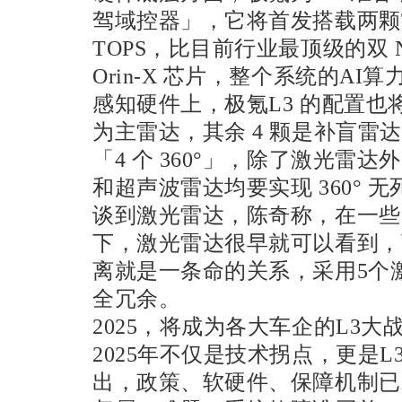
驾域控器」，它将首发搭载两颗Th
TOPS，比目前行业最顶级的双 NVI
Orin-X 芯片，整个系统的AI算
感知硬件上，极氪L3 的配置也将
为主雷达，其余 4 颗是补盲雷
「4 个 360°」，除了激光雷
和超声波雷达均要实现 360° 
谈到激光雷达，陈奇称，在一些
下，激光雷达很早就可以看到，
离就是一条命的关系，采用5个
全冗余
。
2025，将成为各大车企的L3大
2025年不仅是技术拐点，更是
出，政策、软硬件、保障机制已