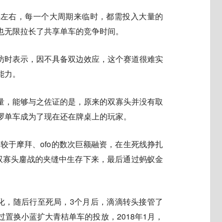
年左右，每一个大周期来临时，都需投入大量的
也无限拉长了共享单车的竞争时间。
访时表示，因不具备双边效应，这个赛道很难实
能力。
量，能够与之佐证的是，原来的双寡头并没有取
啰单车成为了现在还在牌桌上的玩家。
相较于摩拜、ofo的数次巨额融资，在生死线挣扎
在双寡头鏖战的夹缝中生存下来，最后通过蚂蚁金
公开化，随后行至死局，3个月后，滴滴转头接管了
置换小蓝扩大青桔单车的投放，2018年1月，