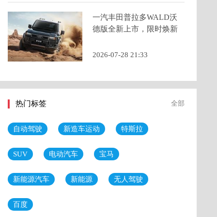
一汽丰田普拉多WALD沃
德版全新上市，限时焕新
价44.98万
2026-07-28 21:33
热门标签
全部
自动驾驶
新造车运动
特斯拉
SUV
电动汽车
宝马
新能源汽车
新能源
无人驾驶
百度