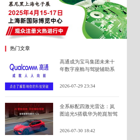
热门文章
高通成为宝马集团未来十
年数字座舱与驾驶辅助系
统的主要计算芯片提供商
2026-07-29 23:34
全系标配四激光雷达：岚
图追光S搭载华为乾崑智驾
ADS 5为年轻人定义科技
FUV新品类
2026-07-30 18:42