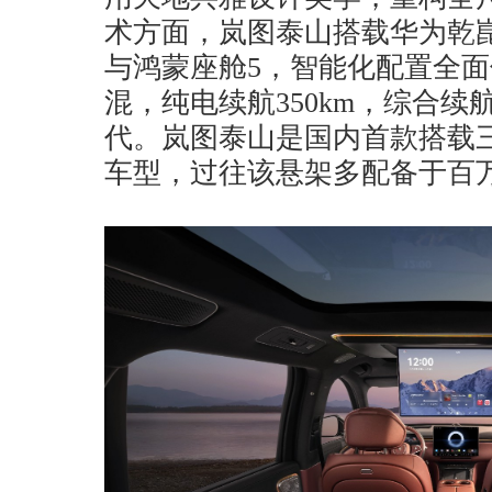
术方面，岚图泰山搭载华为乾崑智驾
与鸿蒙座舱5，智能化配置全
混，纯电续航350km，综合续航
代。岚图泰山是国内首款搭载
车型，过往该悬架多配备于百