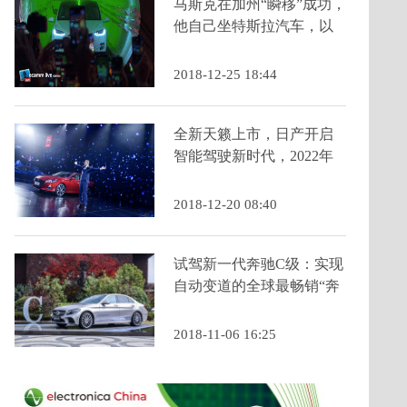
马斯克在加州“瞬移”成功，
他自己坐特斯拉汽车，以
177迈的速度穿越，他
说“太刺激”！
2018-12-25 18:44
全新天籁上市，日产开启
智能驾驶新时代，2022年
前中国落地10款日产智行
科技车型
2018-12-20 08:40
试驾新一代奔驰C级：实现
自动变道的全球最畅销“奔
驰一哥”让奔驰在智能驾驶
方面领先宝马奥迪半个身
2018-11-06 16:25
位