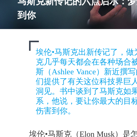
马斯克新传记的六点启示：梦
到你
埃伦•马斯克出新传记了，做
克几乎每天都会在各种场合被
斯（Ashlee Vance）新
们提供了有关这位科技界巨
洞见。书中谈到了马斯克如
系，他说，要让你最大的目
伤害到你。
埃伦•马斯克（Elon Musk