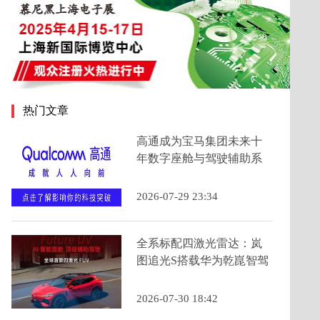
热门文章
高通成为宝马集团未来十
年数字座舱与驾驶辅助系
统的主要计算芯片提供商
2026-07-29 23:34
全系标配四激光雷达：岚
图追光S搭载华为乾崑智驾
ADS 5为年轻人定义科技
FUV新品类
2026-07-30 18:42