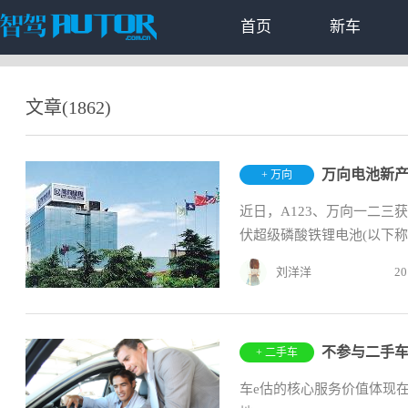
首页
新车
文章(1862)
万向电池新产
+ 万向
近日，A123、万向一二三获
伏超级磷酸铁锂电池(以下称
刘洋洋
20
不参与二手车
+ 二手车
车e估的核心服务价值体现