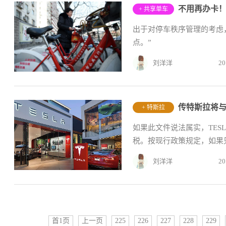
不用再办卡
+ 共享单车
出于对停车秩序管理的考虑
点。”
刘洋洋
20
传特斯拉将
+ 特斯拉
如果此文件说法属实，TESL
税。按现行政策规定，如果
式进...
刘洋洋
20
首1页
上一页
225
226
227
228
229