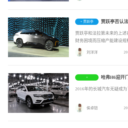
贾跃亭否认
+ 贾跃亭
贾跃亭和法拉第未来的上述
财务困境而压缩产能建设规
刘洋洋
20
哈弗H6迎开
+
2016年的长城汽车无疑成
侯卓铠
20