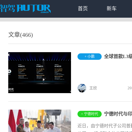
首页
新车
文章(466)
全球首款L3
+ 小鹏
王欣
20
宁德时代与
+ 宁德时代
近日，由宁德时代子公司普勤