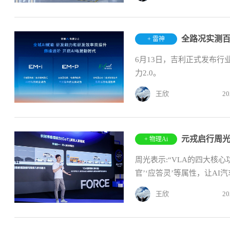
+ 雷神
6月13日，吉利正式发布行
力2.0。
王欣
20
+ 物理Ai
周光表示:“VLA的四大核心
官’‘应答灵’等属性，让AI
王欣
20