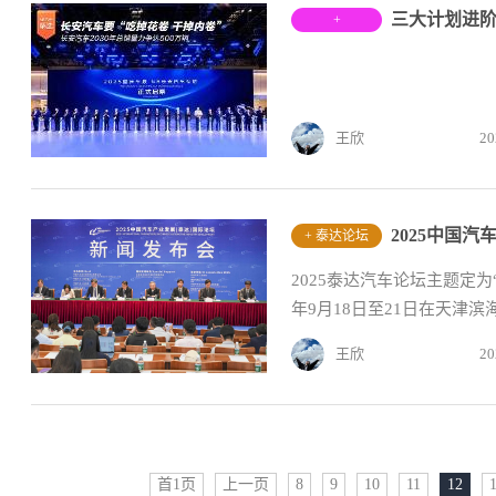
三大计划进阶
+
王欣
20
2025中国
+ 泰达论坛
2025泰达汽车论坛主题定为
年9月18日至21日在天津
王欣
20
首1页
上一页
8
9
10
11
12