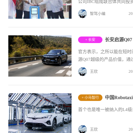
公司IBC组成联合体共同投
智驾小编
20
长安启源Q07
+ 长安
官方表示，之所以能在短时
源Q07越级的产品价值，通
王欣
20
中国Robo
+ 小马智行
首个也是唯一被纳入的L4
王欣
20