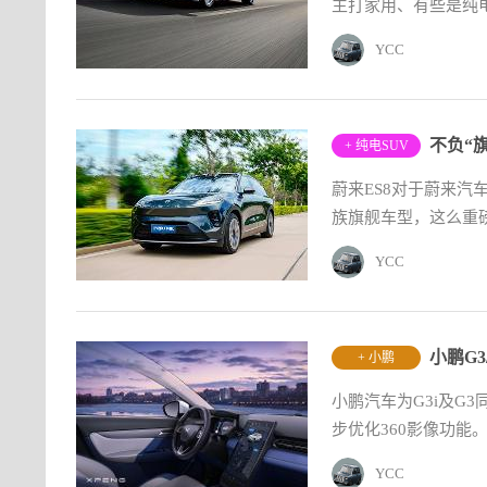
主打家用、有些是纯电
YCC
不负“
+ 纯电SUV
蔚来ES8对于蔚来
族旗舰车型，这么重磅
YCC
小鹏G
+ 小鹏
小鹏汽车为G3i及G
步优化360影像功能
YCC