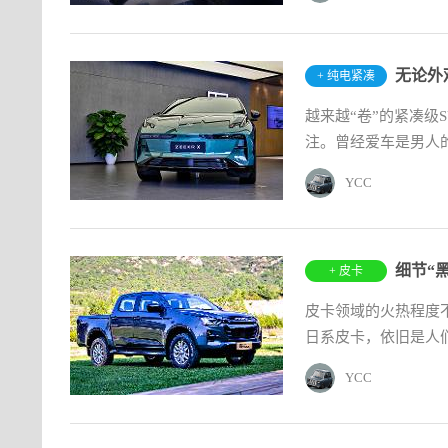
无论外
+ 纯电紧凑
SUV
越来越“卷”的紧凑级
注。曾经爱车是男人的
YCC
+ 皮卡
皮卡领域的火热程度
日系皮卡，依旧是人们
YCC