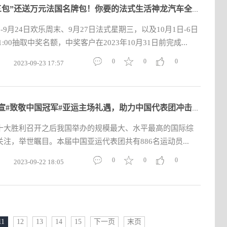
除了“三包”还送万元法国名牌包！你要的法式生活神龙汽车全“包
-9月24日欢乐周末、9月27日法式星期三，以及10月1日-6日
21:00抽取中奖名额，中奖客户在2023年10月31日前完成...
0
0
0
2023-09-23 17:57
极氪官宣#致敬中国冠军#亚运主场礼遇，助力中国代表团冲击200金
十大胜利召开之后我国举办的规模最大、水平最高的国际综
注，举世瞩目。本届中国亚运代表团共有886名运动员...
0
0
0
2023-09-22 18:05
11
12
13
14
15
下一页
末页