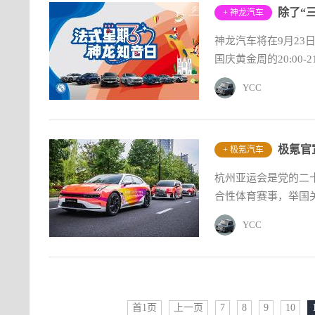
+ 神龙汽车
神龙汽车将在9月23日
国庆黄金周的20:00-
YCC
+ 极氪汽车
杭州亚运会是党的二
合性体育赛事，举国关
YCC
首1页
上一页
7
8
9
10