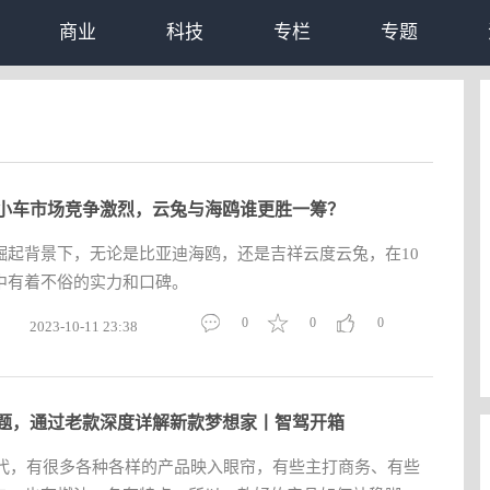
商业
科技
专栏
专题
小车市场竞争激烈，云兔与海鸥谁更胜一筹？
崛起背景下，无论是比亚迪海鸥，还是吉祥云度云兔，在10
中有着不俗的实力和口碑。
0
0
0
2023-10-11 23:38
题，通过老款深度详解新款梦想家丨智驾开箱
年代，有很多各种各样的产品映入眼帘，有些主打商务、有些