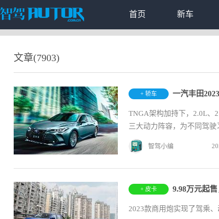
首页
新车
文章(7903)
一汽丰田2023
+ 轿车
TNGA架构加持下，2.0L、
三大动力阵容，为不同驾驶习
智驾小编
20
9.98万元起
+ 皮卡
2023款商用炮实现了驾乘