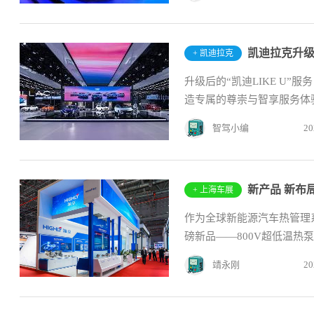
凯迪拉克升级“
+ 凯迪拉克
升级后的“凯迪LIKE U
造专属的尊崇与智享服务体
智驾小编
20
新产品 新布
+ 上海车展
作为全球新能源汽车热管理
磅新品——800V超低温热
靖永刚
20