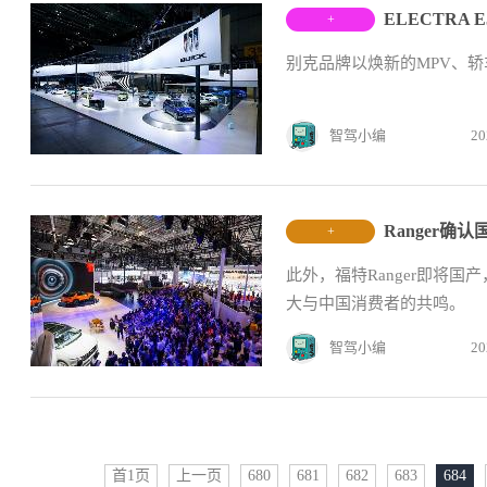
+
别克品牌以焕新的MPV、轿
智驾小编
20
Ranger确
+
此外，福特Ranger即将国产
大与中国消费者的共鸣。
智驾小编
20
首1页
上一页
680
681
682
683
684