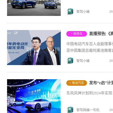
智驾小编
20
直播预告|《
+ 商用车
中国电动汽车百人会副理事
亚中国集团总裁何墨池做客
智驾小编
20
发布“e启”
+ 电动汽车
东风风神计划到2024年实现
智驾网编一号机
20